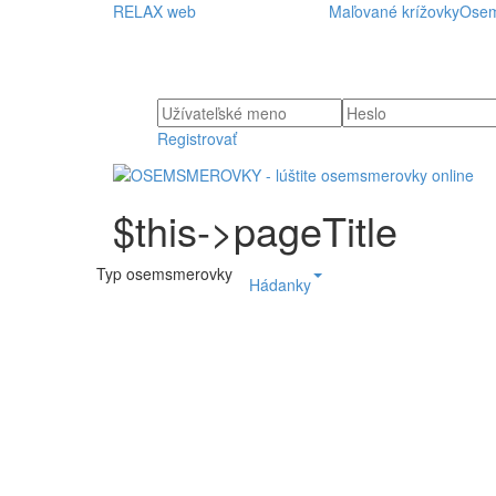
RELAX web
Maľované krížovky
Osem
Registrovať
$this->pageTitle
Typ osemsmerovky
Hádanky