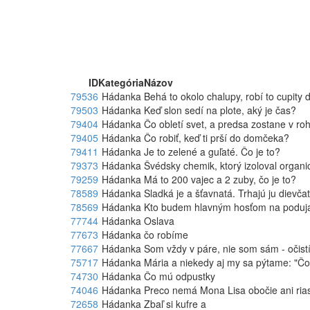
ID
Kategória
Názov
79536
Hádanka
Behá to okolo chalupy, robí to cupity d
79503
Hádanka
Keď slon sedí na plote, aký je čas?
79404
Hádanka
Čo obletí svet, a predsa zostane v ro
79405
Hádanka
Čo robiť, keď ti prší do domčeka?
79411
Hádanka
Je to zelené a guľaté. Čo je to?
79373
Hádanka
Švédsky chemik, ktorý izoloval organi
79259
Hádanka
Má to 200 vajec a 2 zuby, čo je to?
78589
Hádanka
Sladká je a šťavnatá. Trhajú ju dievča
78569
Hádanka
Kto budem hlavným hosťom na poduja
77744
Hádanka
Oslava
77673
Hádanka
čo robíme
77667
Hádanka
Som vždy v páre, nie som sám - očist
75717
Hádanka
Mária a niekedy aj my sa pýtame: "Čo 
74730
Hádanka
Čo mú odpustky
74046
Hádanka
Preco nemá Mona Lisa obočie ani ria
72658
Hádanka
Zbaľ si kufre a