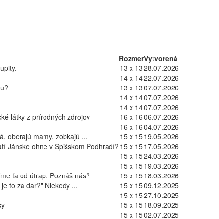
Rozmer
Vytvorená
upity.
13 x 13
28.07.2026
14 x 14
22.07.2026
hu?
13 x 13
07.07.2026
14 x 14
07.07.2026
14 x 14
07.07.2026
cké látky z prírodných zdrojov
16 x 16
06.07.2026
16 x 16
04.07.2026
tá, oberajú mamy, zobkajú ...
15 x 15
19.05.2026
tí Jánske ohne v Spišskom Podhradí?
15 x 15
17.05.2026
15 x 15
24.03.2026
15 x 15
19.03.2026
íme ťa od útrap. Poznáš nás?
15 x 15
18.03.2026
je to za dar?" Niekedy ...
15 x 15
09.12.2025
15 x 15
27.10.2025
sy
15 x 15
18.09.2025
15 x 15
02.07.2025