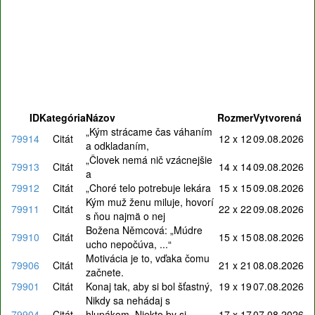
ID
Kategória
Názov
Rozmer
Vytvorená
„Kým strácame čas váhaním
79914
Citát
12 x 12
09.08.2026
a odkladaním,
„Človek nemá nič vzácnejšie
79913
Citát
14 x 14
09.08.2026
a
79912
Citát
„Choré telo potrebuje lekára
15 x 15
09.08.2026
Kým muž ženu miluje, hovorí
79911
Citát
22 x 22
09.08.2026
s ňou najmä o nej
Božena Němcová: „Múdre
79910
Citát
15 x 15
08.08.2026
ucho nepočúva, ...“
Motivácia je to, vďaka čomu
79906
Citát
21 x 21
08.08.2026
začnete.
79901
Citát
Konaj tak, aby si bol šťastný,
19 x 19
07.08.2026
Nikdy sa nehádaj s
79904
Citát
hlupákom. Niekto by si
17 x 17
07.08.2026