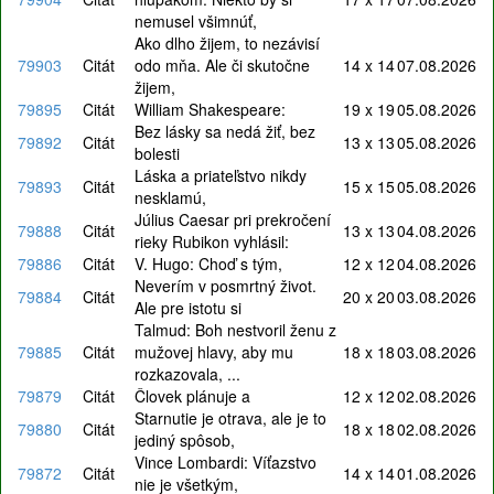
nemusel všimnúť,
Ako dlho žijem, to nezávisí
79903
Citát
odo mňa. Ale či skutočne
14 x 14
07.08.2026
žijem,
79895
Citát
William Shakespeare:
19 x 19
05.08.2026
Bez lásky sa nedá žiť, bez
79892
Citát
13 x 13
05.08.2026
bolesti
Láska a priateľstvo nikdy
79893
Citát
15 x 15
05.08.2026
nesklamú,
Július Caesar pri prekročení
79888
Citát
13 x 13
04.08.2026
rieky Rubikon vyhlásil:
79886
Citát
V. Hugo: Choď s tým,
12 x 12
04.08.2026
Neverím v posmrtný život.
79884
Citát
20 x 20
03.08.2026
Ale pre istotu si
Talmud: Boh nestvoril ženu z
79885
Citát
mužovej hlavy, aby mu
18 x 18
03.08.2026
rozkazovala, ...
79879
Citát
Človek plánuje a
12 x 12
02.08.2026
Starnutie je otrava, ale je to
79880
Citát
18 x 18
02.08.2026
jediný spôsob,
Vince Lombardi: Víťazstvo
79872
Citát
14 x 14
01.08.2026
nie je všetkým,