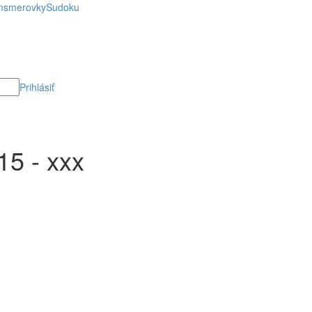
smerovky
Sudoku
Prihlásiť
5 - xxx