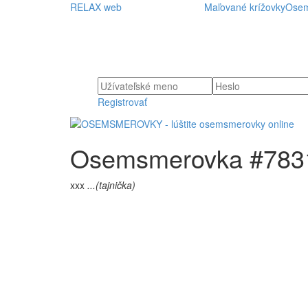
RELAX web
Maľované krížovky
Osem
Registrovať
Osemsmerovka #7831
xxx
...(tajnička)