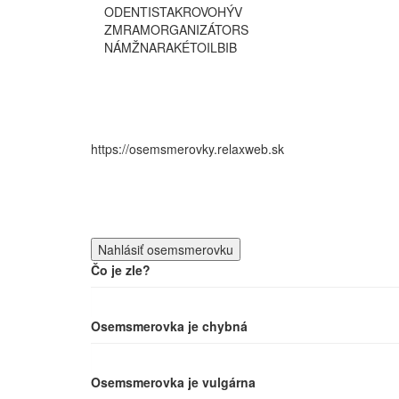
O
D
E
N
T
I
S
T
A
K
R
O
V
O
H
Ý
V
Z
M
R
A
M
O
R
G
A
N
I
Z
Á
T
O
R
S
N
Á
M
Ž
N
A
R
A
K
É
T
O
I
L
B
I
B
https://osemsmerovky.relaxweb.sk
Čo je zle?
Osemsmerovka je chybná
Osemsmerovka je vulgárna