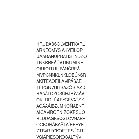
H
R
U
D
A
B
S
O
L
V
E
N
T
K
A
R
L
A
R
N
E
Ó
M
Y
Š
I
A
K
V
E
I
L
O
P
U
Á
Á
R
A
N
Ú
P
R
A
H
S
T
N
D
Z
O
T
N
K
R
B
E
Á
Ú
A
T
I
N
U
M
I
N
H
O
I
U
I
O
I
T
U
L
I
P
Á
N
Č
R
E
Á
M
V
P
C
N
N
K
L
N
K
L
O
B
Ú
K
S
R
A
K
I
T
E
A
O
E
I
L
A
M
P
Á
Š
A
E
T
F
P
G
N
V
H
H
R
A
Z
Ó
R
I
V
Z
D
R
A
A
Á
T
O
Z
C
S
Ú
H
J
B
Ý
A
Á
A
O
K
L
R
D
L
Ú
A
E
Y
C
E
V
A
T
S
K
A
Č
Á
A
Á
I
B
Z
J
M
N
O
Ň
A
E
N
T
A
I
C
Á
M
R
O
F
N
I
Z
O
K
R
S
U
O
R
L
D
D
A
G
K
S
C
G
L
C
V
Ň
Á
B
R
O
O
K
O
R
Á
B
A
Š
T
A
Í
E
E
R
Y
E
Z
T
B
V
R
E
C
K
O
F
T
R
S
Ú
C
I
T
V
S
I
Á
P
I
E
S
O
K
O
Č
A
L
T
Ý
V