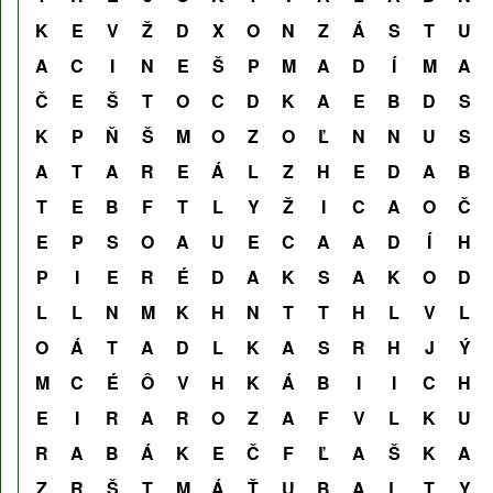
K
E
V
Ž
D
X
O
N
Z
Á
S
T
U
A
C
I
N
E
Š
P
M
A
D
Í
M
A
Č
E
Š
T
O
C
D
K
A
E
B
D
S
K
P
Ň
Š
M
O
Z
O
Ľ
N
N
U
S
A
T
A
R
E
Á
L
Z
H
E
D
A
B
T
E
B
F
T
L
Y
Ž
I
C
A
O
Č
E
P
S
O
A
U
E
C
A
A
D
Í
H
P
I
E
R
É
D
A
K
S
A
K
O
D
L
L
N
M
K
H
N
T
T
H
L
V
L
O
Á
T
A
D
L
K
A
S
R
H
J
Ý
M
C
É
Ô
V
H
K
Á
B
I
I
C
H
E
I
R
A
R
O
Z
A
F
V
L
K
U
R
A
B
Á
K
E
Č
F
Ľ
A
Š
K
A
Z
R
Š
T
M
Á
Ť
U
B
A
L
T
Y