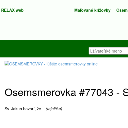
RELAX web
Maľované krížovky
Osem
Osemsmerovka #77043 - Sv
Sv. Jakub hovorí, že
...(tajnička)