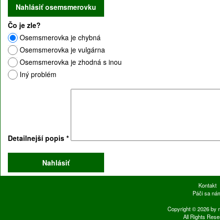
Čo je zle?
Osemsmerovka je chybná
Osemsmerovka je vulgárna
Osemsmerovka je zhodná s inou
Iný problém
Detailnejší popis
*
Kontakt
Páči sa ná
Copyright © 2026 by 
All Rights Rese