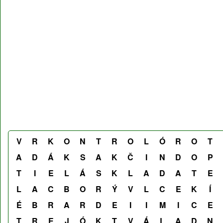
V
R
K
O
N
T
R
O
L
Ó
R
O
T
A
D
Á
K
S
A
K
Č
I
N
D
O
P
T
I
E
L
Á
S
K
L
A
D
A
T
E
L
A
C
B
O
R
Ý
V
L
C
E
K
Í
É
B
R
A
R
D
E
I
I
M
I
C
E
T
R
E
J
Ó
K
T
V
Á
L
A
D
N