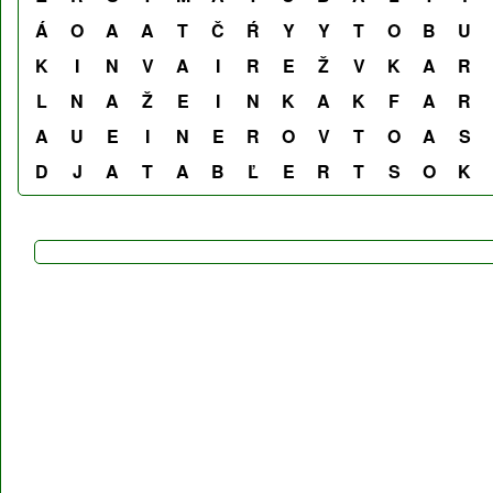
Á
O
A
A
T
Č
Ŕ
Y
Y
T
O
B
U
K
I
N
V
A
I
R
E
Ž
V
K
A
R
L
N
A
Ž
E
I
N
K
A
K
F
A
R
A
U
E
I
N
E
R
O
V
T
O
A
S
D
J
A
T
A
B
Ľ
E
R
T
S
O
K