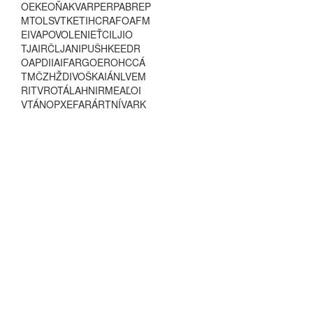
O
E
K
E
O
Ň
A
K
V
A
R
P
E
R
P
A
B
R
E
P
M
T
O
L
S
V
T
K
E
T
I
H
C
R
A
F
O
A
F
M
E
I
V
A
P
O
V
O
L
E
N
I
E
Ť
C
I
L
J
I
O
T
J
A
I
R
Č
L
J
A
N
I
P
U
Š
H
K
E
E
D
R
O
A
P
D
I
I
A
I
F
A
R
G
O
E
R
O
H
C
C
Á
T
M
Č
Z
H
Ž
D
I
V
O
Š
K
A
I
Á
N
L
V
E
M
R
I
T
V
R
O
T
Á
L
A
H
N
I
R
M
E
A
Ľ
O
I
V
T
Á
N
O
P
X
E
F
A
R
Á
R
T
N
Í
V
A
R
K