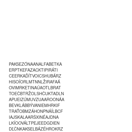
P
A
K
S
E
Z
Ó
N
A
A
N
A
L
F
A
B
E
T
K
A
E
R
P
T
K
E
F
A
Z
A
C
K
T
I
P
I
R
Á
T
I
C
E
E
R
K
A
Ď
Í
T
V
O
I
C
S
H
U
B
Á
R
Z
H
I
S
O
Í
O
R
L
M
T
N
N
L
Ž
I
R
A
F
A
Á
O
V
I
M
R
K
E
T
I
N
A
Ú
A
O
T
L
B
R
A
T
T
O
E
Č
B
T
R
Ž
O
L
S
H
Č
U
K
T
A
D
L
N
A
P
U
E
I
Z
Ú
M
U
V
Z
U
A
A
R
O
O
N
Á
A
B
E
V
K
L
Á
B
B
Ý
V
A
N
I
E
M
H
R
K
I
F
T
R
A
Ť
O
B
M
Z
Á
H
O
N
P
N
Á
Í
L
B
C
F
I
A
J
S
K
A
L
A
A
R
Š
X
I
N
É
A
J
D
N
A
L
K
Í
O
O
V
Á
L
T
P
E
J
E
E
D
G
D
I
E
N
D
Ľ
Č
N
K
A
K
S
E
L
B
Á
Z
É
H
R
O
K
R
Z