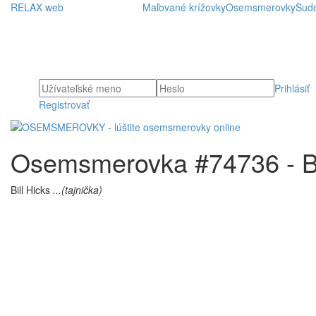
RELAX web
Maľované krížovky
Osemsmerovky
Sud
Prihlásiť
Registrovať
Osemsmerovka #74736 - Bi
Bill Hicks
...(tajnička)