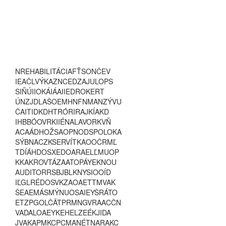
N
R
E
H
A
B
I
L
I
T
Á
C
I
A
F
Ť
S
O
N
Č
E
V
I
E
A
Č
L
V
Ý
K
A
Z
N
C
E
D
Z
A
J
U
L
O
P
S
S
I
Ň
Ú
I
I
O
K
Á
I
Á
A
I
I
E
D
R
O
K
E
R
T
Ú
N
Z
J
D
L
A
Š
O
E
M
H
N
F
N
M
A
N
Z
Ý
V
U
Č
A
I
T
I
D
K
D
H
T
R
Ó
R
I
R
A
J
K
Í
A
K
D
I
H
B
B
Ó
O
V
R
K
I
I
É
N
A
L
A
V
O
R
K
V
Ň
A
C
A
Á
D
H
O
Ž
S
A
O
P
N
O
D
S
P
O
L
O
K
A
S
Ý
B
N
A
C
Z
K
S
E
R
V
Í
T
K
A
O
O
Č
R
M
Ľ
T
D
Í
Á
H
D
O
S
X
E
D
O
A
R
A
E
L
Ľ
M
U
O
P
K
K
A
K
R
O
V
T
Á
Z
A
A
T
O
P
Á
Y
E
K
N
O
U
A
U
D
I
T
O
R
R
S
B
J
B
L
K
N
Y
S
I
O
O
Í
D
I
Ľ
G
L
R
É
D
O
S
V
K
Z
A
O
A
E
T
T
M
V
A
K
Š
E
A
E
M
Á
S
M
Ý
N
U
O
S
A
I
E
Y
Š
R
Á
T
O
E
T
Z
P
G
O
L
Č
Ä
T
P
R
M
N
G
V
R
A
A
C
Č
N
V
A
D
A
L
O
A
E
Y
K
E
H
E
L
Z
E
É
K
J
I
D
A
J
V
A
K
A
P
M
K
C
P
C
M
A
N
É
T
N
A
R
A
K
C