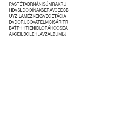
P
A
Š
T
É
T
A
B
R
N
Á
N
I
S
Ú
M
R
A
K
R
U
I
H
D
V
S
L
D
O
O
Í
N
A
K
Š
E
R
A
V
Č
E
E
Č
B
U
Y
Z
I
L
A
M
É
Z
K
E
K
S
V
E
G
E
T
Á
C
I
A
D
V
D
O
R
U
Č
O
V
A
T
E
Ľ
M
C
I
S
Á
R
I
T
R
B
A
Ť
P
H
H
T
I
E
N
I
D
L
O
R
Á
H
C
O
S
E
A
A
K
Č
E
I
L
B
O
L
E
H
L
A
V
Z
A
L
B
U
M
Ľ
J