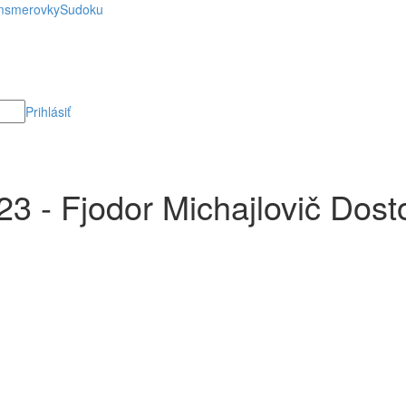
smerovky
Sudoku
Prihlásiť
- Fjodor Michajlovič Dostoj