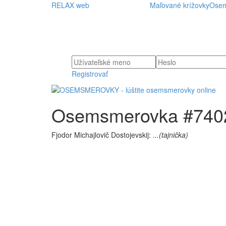
RELAX web
Maľované krížovky
Osem
Registrovať
Osemsmerovka #74023 
Fjodor Michajlovič Dostojevskij:
...(tajnička)