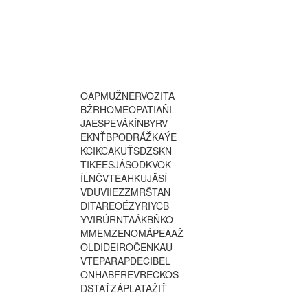
O
A
P
M
U
Ž
N
E
R
V
O
Z
I
T
A
B
Ž
R
H
O
M
E
O
P
A
T
I
A
Ň
I
J
A
E
S
P
E
V
Á
K
Í
N
B
Y
R
V
E
K
N
Ť
B
P
O
D
R
Á
Ž
K
A
Ý
E
K
Č
I
K
C
A
K
U
Ť
Š
D
Z
S
K
N
T
I
K
E
E
S
J
Á
S
O
D
K
V
O
K
Í
L
N
Č
V
T
E
A
H
K
U
J
Ä
S
Í
V
D
U
V
I
I
E
Z
Z
M
R
Š
T
A
N
D
I
T
A
R
E
O
É
Z
Y
R
I
Y
Č
B
Y
V
I
R
Ú
R
N
T
A
Á
K
B
Ň
K
O
M
M
E
M
Z
E
N
O
M
Á
P
E
A
A
Ž
O
L
D
I
D
E
I
R
O
Č
E
N
K
A
U
V
T
E
P
A
R
A
P
D
E
C
I
B
E
L
O
N
H
A
B
F
R
E
V
R
E
C
K
O
S
D
S
T
A
Ť
Z
Á
P
L
A
T
A
Ž
I
Ť