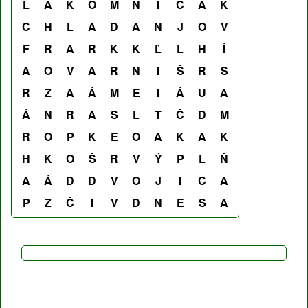
L
A
K
O
M
N
I
C
A
K
C
H
L
A
D
A
N
J
O
V
F
R
A
R
K
K
Ľ
L
H
Í
A
O
V
A
R
N
I
Š
R
S
R
Z
A
Á
M
E
I
Á
U
A
Á
N
R
A
S
L
T
Č
D
M
R
O
P
K
E
O
A
K
A
K
H
K
O
Š
R
V
Ý
P
L
Ň
A
Á
D
D
V
O
J
I
C
A
P
Z
Č
I
V
D
N
E
S
A