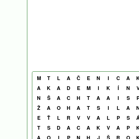
M
T
L
A
Č
E
N
I
C
A
A
K
A
D
E
M
I
K
Í
N
N
Š
A
C
H
T
A
A
I
S
Ž
A
O
H
A
T
S
I
L
A
E
Ť
L
R
V
V
A
L
P
S
T
S
D
A
C
A
K
V
A
P
A
O
I
P
N
H
J
Š
R
O