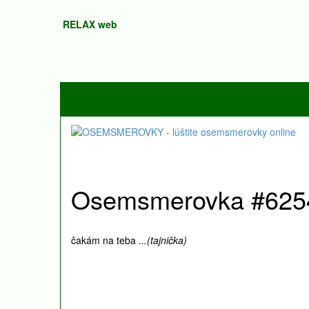
RELAX web
Osemsmerovka #6254
čakám na teba
...(tajnička)