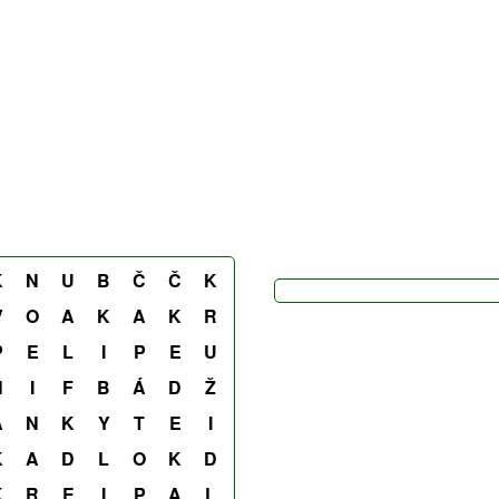
K
N
U
B
Č
Č
K
V
O
A
K
A
K
R
P
E
L
I
P
E
U
N
I
F
B
Á
D
Ž
Á
N
K
Y
T
E
I
K
A
D
L
O
K
D
K
R
E
I
P
A
L