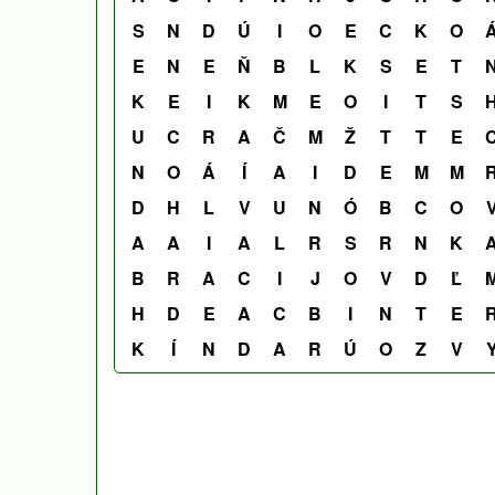
S
N
D
Ú
I
O
E
C
K
O
E
N
E
Ň
B
L
K
S
E
T
K
E
I
K
M
E
O
I
T
S
U
C
R
A
Č
M
Ž
T
T
E
N
O
Á
Í
A
I
D
E
M
M
D
H
L
V
U
N
Ó
B
C
O
A
A
I
A
L
R
S
R
N
K
B
R
A
C
I
J
O
V
D
Ľ
H
D
E
A
C
B
I
N
T
E
K
Í
N
D
A
R
Ú
O
Z
V