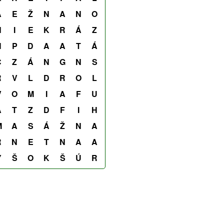
Á
E
Ž
N
A
N
O
N
I
E
K
R
Á
Z
H
P
D
A
A
T
Á
C
Z
Á
N
G
N
S
R
V
L
D
R
O
L
V
O
M
I
A
F
U
A
T
Z
D
F
I
H
M
A
S
Á
Ž
N
A
R
N
E
T
N
A
A
Y
Š
O
K
Š
Ú
R