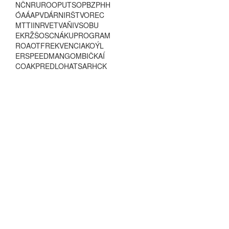
N
Č
N
R
U
R
O
O
P
U
T
S
O
P
B
Z
P
H
H
Ó
A
Á
A
P
V
D
Á
R
N
I
R
Š
T
V
O
R
E
C
M
T
T
I
I
N
R
V
E
T
V
A
Ň
I
V
S
O
B
U
E
K
R
Ž
Š
O
S
C
N
Á
K
U
P
R
O
G
R
A
M
R
O
A
O
T
F
R
E
K
V
E
N
C
I
A
K
O
Ý
L
E
R
S
P
E
E
D
M
A
N
G
O
M
B
I
Č
K
A
Í
C
O
A
K
P
R
E
D
L
O
H
A
T
S
A
R
H
C
K