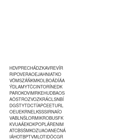
H
D
V
P
R
E
C
H
Á
D
Z
K
A
V
R
E
V
Í
R
R
I
P
O
V
E
R
A
O
E
J
A
H
N
I
A
T
K
O
V
Ó
M
S
Z
Á
Ň
K
M
K
O
L
B
O
Á
D
Í
Á
A
Ý
D
L
A
M
Y
T
Č
C
I
N
T
O
R
Í
N
E
D
K
P
A
R
O
K
O
V
I
M
R
K
E
H
U
D
B
A
O
S
A
Ô
S
T
R
O
Z
V
O
Z
K
R
Á
C
L
S
N
B
Í
D
G
Š
T
Y
T
D
C
T
Í
A
P
Č
E
E
T
U
R
L
O
E
U
E
K
R
N
E
L
K
S
S
S
I
R
N
A
Í
O
V
A
B
L
N
Š
L
O
R
M
I
K
R
O
B
U
S
F
K
K
V
U
A
Á
E
K
O
K
P
O
P
L
Á
R
E
N
I
M
A
T
C
B
S
Š
M
K
O
Z
U
A
O
A
N
E
Č
N
Á
I
Á
H
O
T
B
P
T
V
M
L
O
T
I
D
Ô
C
G
R